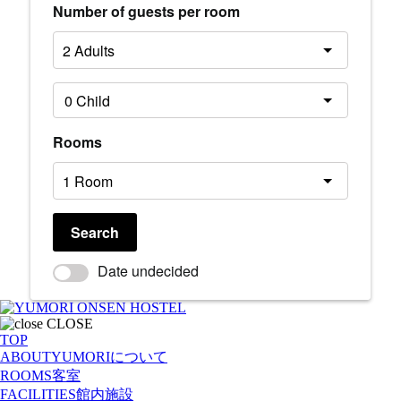
Number of guests per room
Rooms
Search
Date undecided
CLOSE
TOP
ABOUT
YUMORIについて
ROOMS
客室
FACILITIES
館内施設