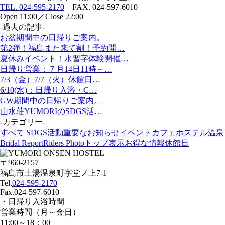
TEL. 024-595-2170
FAX. 024-597-6010
Open 11:00／Close 22:00
-過去の記事-
お盆期間中の日帰りご案内。
第2弾！福島また来て割！予約開…
夏休みイベント！水習字体験開催…
日帰り営業：７月14日11時～…
7/3（金）7/7（火）休館日…
6/10(水)：日帰り入浴・C…
GW期間中の日帰りご案内。
山水荘YUMORIのSDGS活…
-カテゴリー-
すべて
SDGS活動
重要なお知らせ
イベント
カフェ
ホステル
温泉
Bridal Report
Riders Photo
トップ表示
お得な情報
休館日
〒960-2157
福島市土湯温泉町字堂ノ上7-1
Tel.
024-595-2170
Fax.024-597-6010
・日帰り入浴時間
営業時間（月～金日）
11:00～18：00