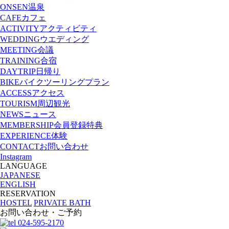
ONSEN
温泉
CAFE
カフェ
ACTIVITY
アクティビティ
WEDDING
ウエディング
MEETING
会議
TRAINING
合宿
DAYTRIP
日帰り
BIKE
バイクツーリングプラン
ACCESS
アクセス
TOURISM
周辺観光
NEWS
ニュース
MEMBERSHIP
会員登録特典
EXPERIENCE
体験
CONTACT
お問い合わせ
Instagram
LANGUAGE
JAPANESE
ENGLISH
RESERVATION
HOSTEL
PRIVATE BATH
お問い合わせ・ご予約
024-595-2170